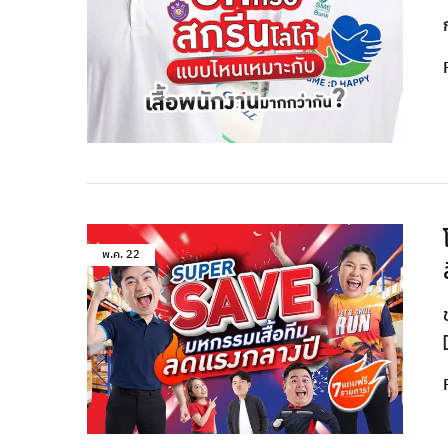
พ.ค.
22