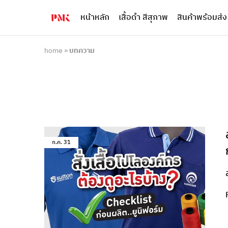
หน้าหลัก
เสื้อดำ สีสุภาพ
สินค้าพร้อมส่ง
PMK
ผู้
Polomaker
ผลิต
ผู้
เสื้อ
ผลิต
โปโล
home
»
บทความ
สินค้า
ยูนิฟอร์ม
สร้าง
บริษัท
แบรนด์
มาตรฐาน
เสื้อ
ISO9001
โปโล
และ
ยูนิฟอร์ม
อุตสาหกรรม
พร้อม
สี
โลโก้
เขียว
ระดับ
ที่2
ก.ค.
31