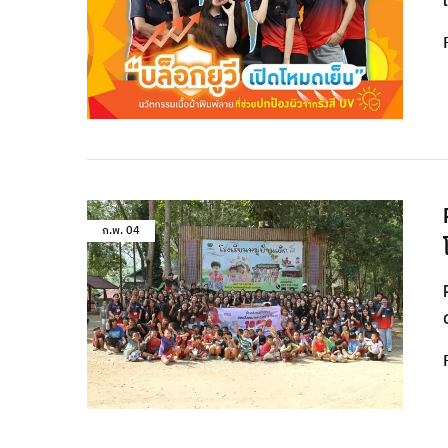
ก.พ.
04