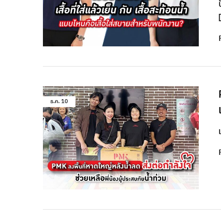
ธ.ค.
10