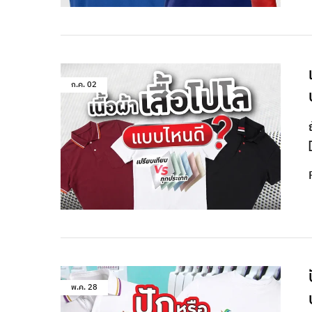
ก.ค.
02
พ.ค.
28