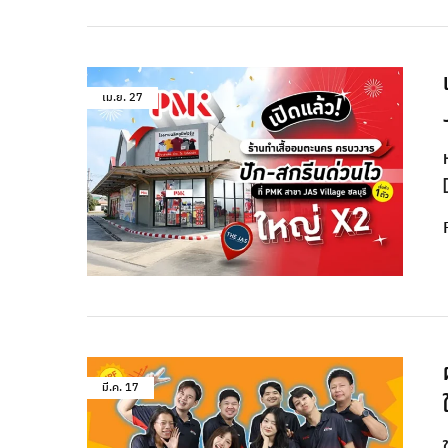
เม.ย.
27
มี.ค.
17