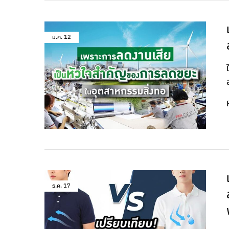
ม.ค.
12
ธ.ค.
17