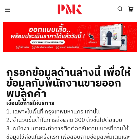
PMK
ผู้
Polomaker
ผลิต
ผู้
เสื้อ
ผลิต
โปโล
สินค้า
ยูนิฟอร์ม
สร้าง
บริษัท
แบรนด์
มาตรฐาน
เสื้อ
ISO9001
โปโล
และ
ยูนิฟอร์ม
อุตสาหกรรม
กรอกข้อมูลด้านล่างนี้ เพื่อให้
พร้อม
สี
โลโก้
เขียว
ข้อมูลกับพนักงานขายออก
ระดับ
ที่2
พบลูกค้า
เงื่อนไขการให้บริการ
1. เฉพาะในพื้นที่ กรุงเทพมหานคร เท่านั้น
2. จำนวนขั้นต่ำในการสั่งผลิต 300 ตัวขึ้นไปต่อแบบ
3. พนักงานขายจะทำการติดต่อกลับตามเบอร์ที่ท่านให้
ข้อมูลไว้ก่อนในครั้งแรก เพื่อสอบถามข้อมูลเพิ่มเติมและ