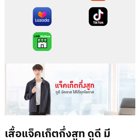
เสื้อแจ็คเก็ตกึ่งสูท ดูดี มี