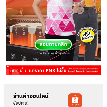
ร้านค้าออนไลน์
:
ช้อปเลย!