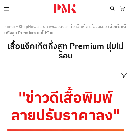
PMK
ผู้
Polomaker
ผลิต
ผู้
เสื้อ
home
»
ShopNow
»
สินค้าพร้อมส่ง
»
เสื้อแจ็คเก็ต เสื้อวอร์ม
»
เสื้อแจ็คเก็
ผลิต
โปโล
ตกึ่งสูท Premium นุ่มไม่ร้อน
สินค้า
ยูนิฟอร์ม
สร้าง
บริษัท
เสื้อแจ็คเก็ตกึ่งสูท Premium นุ่มไม่
แบรนด์
มาตรฐาน
เสื้อ
ISO9001
ร้อน
โปโล
และ
ยูนิฟอร์ม
อุตสาหกรรม
พร้อม
สี
โลโก้
เขียว
ระดับ
ที่2
"ข่าวดีเสื้อพิมพ์
ลายปรับราคาลง"