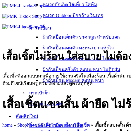
หมวกบักเก็ต ใส่เที่ยว ใส่ทีม
หมวก Outdoor ปีกกว้าง วินเทจ
ผ้ากันเปื้อน
ผ้ากันเปื้อนเต็มตัว ราคาถูก สำหรับแจก
ผ้ากันเปื้อนเต็มตัว คงทน เบา แห้งไว
เสื้อเชิ้ตไม่ร้อน ใส่สบาย ไม่ต้
ผ้ากันเปื้อนเต็มตัว คงทน หนา ไม่ติดฝุ่น
ผ้ากันเปื้อนครึ่งตัว คงทน หนา ไม่ติดฝุ่น
เสื้อเชิ้ตที่ออกแบบมาเพื่อการใช้งานจริงในเมืองร้อน เนื้อผ้านุ่
ผ้ากันเปื้อน Modern คงทน หนา
ด้วยดีไซน์เรียบหรู สวมใส่ง่ายและดูดีในทุกลุค
กระเป๋าผ้า
เสื้อเชิ้ตแขนสั้น ผ้ายืด ไม่
สินค้าราคาพิเศษ
สั่งผลิตใหม่
home
»
ShopNow
»
สินค้าพร้อมส่ง
»
เสื้อเชิ้ต
»
เสื้อเชิ้ตแขนสั้น ผ้
สั่งผลิต เสื้อโปโล เสื้อบริษัท