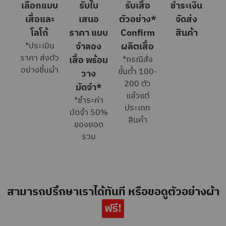
เลือกแบบ
รับใบ
รับเสื้อ
ชำระเงิน
เสื้อและ
เสนอ
ตัวอย่าง*
จัดส่ง
โลโก้
ราคา แบบ
Confirm
สินค้า
*ประเมิน
จำลอง
ผลิตเสื้อ
ราคา ส่งตัว
เสื้อ พร้อม
*กรณีสั่ง
อย่างชิ้นผ้า
ขั้นต่ำ 100-
วาง
200 ตัว
มัดจำ*
แล้วแต่
*ชำระค่า
ประเภท
มัดจำ 50%
สินค้า
ของยอด
รวม
สามารถปรึกษาเราได้ทันที หรือขอดูตัวอย่างผ้า
ฟรี!