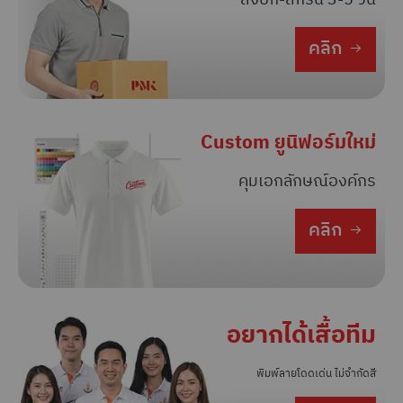
สั่งปัก-สกรีน 3-5 วัน
คลิก
Custom ยูนิฟอร์มใหม่
คุมเอกลักษณ์องค์กร
คลิก
อยากได้เสื้อทีม
พิมพ์ลายโดดเด่น ไม่จำกัดสี