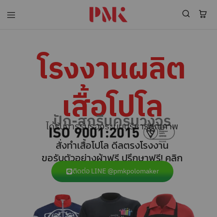
PMK
ผู้
Polomaker
ผลิต
ผู้
เสื้อ
ผลิต
โปโล
โรงงานผลิต
สินค้า
ยูนิฟอร์ม
สร้าง
บริษัท
แบรนด์
มาตรฐาน
เสื้อ
ISO9001
เสื้อโปโล
โปโล
และ
ยูนิฟอร์ม
อุตสาหกรรม
พร้อม
สี
ปัก-สกรีนครบวงจร
โลโก้
เขียว
ได้รับการรับรองระบบบริหารคุณภาพ
ระดับ
ที่2
สั่งทำเสื้อโปโล ดีลตรงโรงงาน
ขอรับตัวอย่างผ้าฟรี ปรึกษาฟรี! คลิก
ติดต่อ LINE @pmkpolomaker