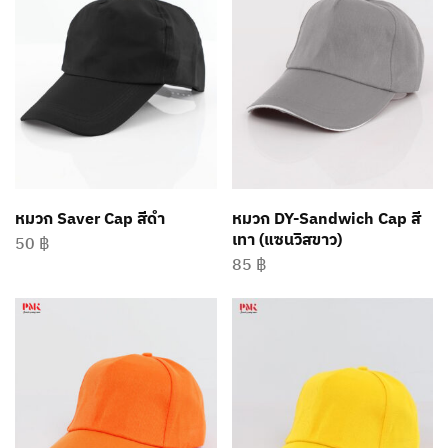
หมวก Saver Cap สีดำ
หมวก DY-Sandwich Cap สี
เทา (แซนวิสขาว)
50
฿
85
฿