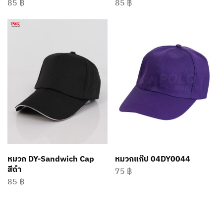
85
฿
85
฿
หมวก DY-Sandwich Cap
หมวกแก๊ป 04DY0044
สีดำ
75
฿
85
฿