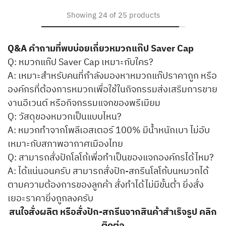
Showing
24
of
25
products
Q&A คำถามที่พบบ่อยเกี่ยวหมวกแก๊ป Saver Cap
Q: หมวกแก๊ป Saver Cap เหมาะกับใคร?
A: เหมาะสำหรับคนที่กำลังมองหาหมวกแก๊ปราคาถูก หรือ
องค์กรที่ต้องการหมวกเพื่อใช้ในกิจกรรมส่งเสริมการขาย
งานอีเวนต์ หรือกิจกรรมแจกของพรีเมียม
Q: วัสดุของหมวกเป็นแบบไหน?
A: หมวกทำจากโพลีเอสเตอร์ 100% มีน้ำหนักเบา ไม่อับ
เหมาะกับสภาพอากาศเมืองไทย
Q: สามารถสั่งปักโลโก้เพื่อทำเป็นของแจกองค์กรได้ไหม?
A: ได้แน่นอนครับ สามารถสั่งปัก-สกรีนโลโก้บนหมวกได้
ตามความต้องการของลูกค้า สั่งทำได้ไม่มีขั้นต่ำ ยิ่งสั่ง
เยอะราคายิ่งถูกลงครับ
สนใจสั่งผลิต หรือสั่งปัก-สกรีนจากสินค้าสำเร็จรูป คลิก