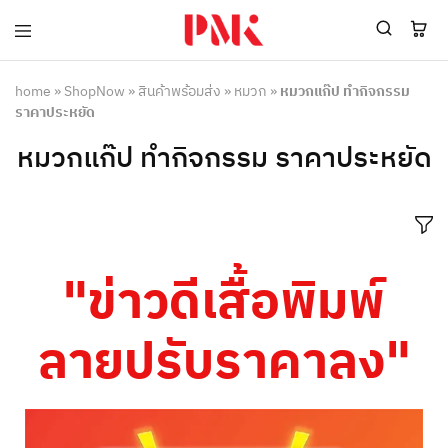
PMK
ผู้
Polomaker
ผลิต
ผู้
เสื้อ
home
»
ShopNow
»
สินค้าพร้อมส่ง
»
หมวก
»
หมวกแก๊ป ทำกิจกรรม
ผลิต
โปโล
ราคาประหยัด
สินค้า
ยูนิฟอร์ม
สร้าง
บริษัท
หมวกแก๊ป ทำกิจกรรม ราคาประหยัด
แบรนด์
มาตรฐาน
เสื้อ
ISO9001
โปโล
และ
ยูนิฟอร์ม
อุตสาหกรรม
พร้อม
สี
โลโก้
เขียว
ระดับ
"ข่าวดีเสื้อพิมพ์
ที่2
ลายปรับราคาลง"