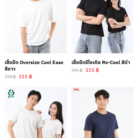
เสื้อยืด Oversize Cool Ease
เสื้อยืดรีไซเคิล Re-Cool สีดำ
สีขาว
315
฿
395
฿
315
฿
370
฿