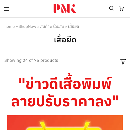
PMK
ผู้
Polomaker
ผลิต
ผู้
เสื้อ
home
»
ShopNow
»
สินค้าพร้อมส่ง
»
เสื้อยืด
ผลิต
โปโล
สินค้า
ยูนิฟอร์ม
เสื้อยืด
สร้าง
บริษัท
แบรนด์
มาตรฐาน
เสื้อ
ISO9001
โปโล
และ
Showing
24
of
75
products
ยูนิฟอร์ม
อุตสาหกรรม
พร้อม
สี
โลโก้
เขียว
"ข่าวดีเสื้อพิมพ์
ระดับ
ที่2
ลายปรับราคาลง"