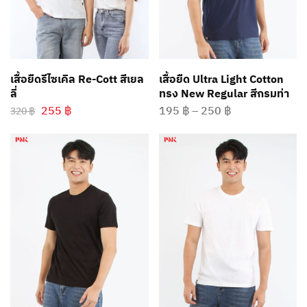
เสื้อยืดรีไซเคิล Re-Cott สีเยล
เสื้อยืด Ultra Light Cotton
ลี่
ทรง New Regular สีกรมท่า
255
฿
195
฿
–
250
฿
320
฿