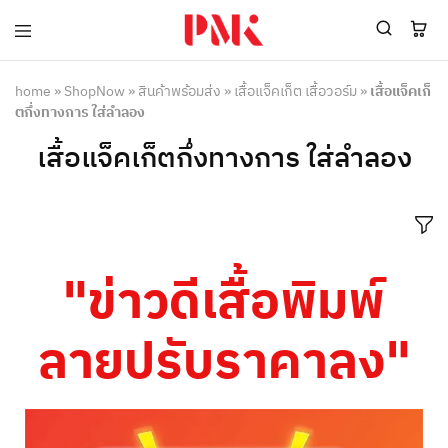
PMK
ผู้
Polomaker
ผลิต
ผู้
เสื้อ
home
»
ShopNow
»
สินค้าพร้อมส่ง
»
เสื้อแจ็คเก็ต เสื้อวอร์ม
»
เสื้อแจ็คเก็
ผลิต
โปโล
ตกึ่งทางการ ใส่ลำลอง
สินค้า
ยูนิฟอร์ม
สร้าง
บริษัท
เสื้อแจ็คเก็ตกึ่งทางการ ใส่ลำลอง
แบรนด์
มาตรฐาน
เสื้อ
ISO9001
โปโล
และ
ยูนิฟอร์ม
อุตสาหกรรม
พร้อม
สี
โลโก้
เขียว
ระดับ
"ข่าวดีเสื้อพิมพ์
ที่2
ลายปรับราคาลง"