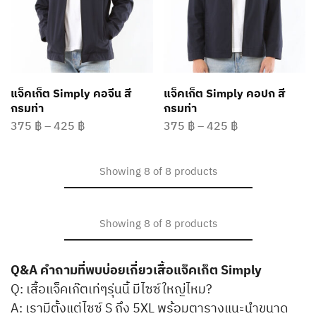
แจ็คเก็ต Simply คอจีน สี
แจ็คเก็ต Simply คอปก สี
กรมท่า
กรมท่า
375
฿
–
425
฿
375
฿
–
425
฿
Showing
8
of
8
products
Showing
8
of
8
products
Q&A คำถามที่พบบ่อยเกี่ยวเสื้อแจ็คเก็ต Simply
Q: เสื้อแจ็คเก๊ตเท่ๆรุ่นนี้ มีไซซ์ใหญ่ไหม?
A: เรามีตั้งแต่ไซซ์ S ถึง 5XL พร้อมตารางแนะนำขนาด