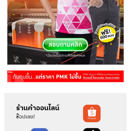
ร้านค้าออนไลน์
:
ช้อปเลย!