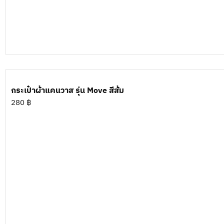
กระเป๋าผ้าแคนวาส รุ่น Move สีส้ม
280
฿