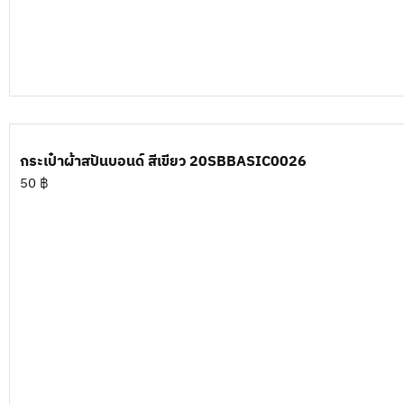
กระเป๋าผ้าสปันบอนด์ สีเขียว 20SBBASIC0026
50
฿