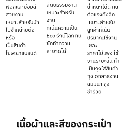
สีดิบธรรมชาติ
ฟอกและย้อมสี
น้ำหนักได้ดี ทน
เหมาะสำหรับ
สวยงาม
ต่อแรงดึงฉีก
งาน
เหมาะสำหรับนำ
เหมาะสำหรับ
ที่เน้นความเป็น
ไปจำหน่ายต่อ
ลูกค้าที่เน้น
Eco รักษ์โลก ทน
หรือ
ปริมาณใช้งาน
ซักทำความ
เป็นสินค้า
เยอะ
สะอาดได้
โฆษณาแบรนด์
ราคาไม่แพง ใช้
งานระยะสั้น ทำ
เป็นถุงใส่สินค้า
ถุงเอกสารงาน
สัมมนา ถุง
ชำร่วย
เนื้อผ้าและสีของกระเป๋า