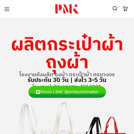
PMK
ผู้
Polomaker
ผลิต
ผู้
เสื้อ
ผลิต
โปโล
ผลิตกระเป๋าผ้า
สินค้า
ยูนิฟอร์ม
สร้าง
บริษัท
แบรนด์
มาตรฐาน
ถุงผ้า
เสื้อ
ISO9001
โปโล
และ
ยูนิฟอร์ม
อุตสาหกรรม
พร้อม
สี
โรงงานรับผลิต ถุงผ้า กระเป๋าผ้า ครบวงจร
โลโก้
เขียว
รับประกัน 30 วัน | ส่งไว 3-5 วัน
ระดับ
ที่2
โรงงานผู้ผลิตมาตรฐาน ISO 9001
ติดต่อ LINE @pmkpolomaker