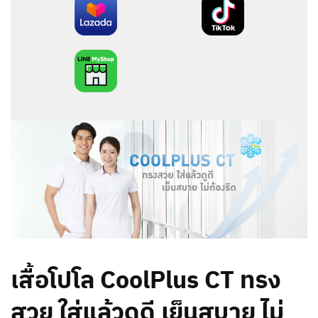
เสื้อโปโล CoolPlus CT ทรง
สวย ใส่แล้วดูดี เย็นสบาย ไม่