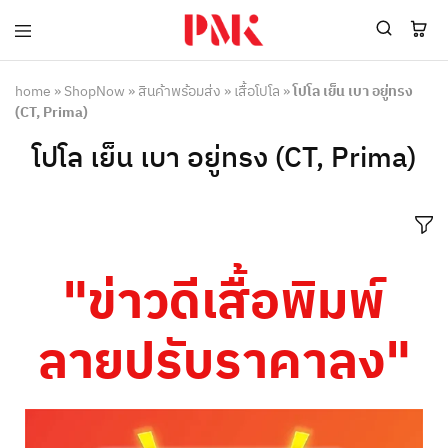
PMK
ผู้
Polomaker
ผลิต
ผู้
เสื้อ
home
»
ShopNow
»
สินค้าพร้อมส่ง
»
เสื้อโปโล
»
โปโล เย็น เบา อยู่ทรง
ผลิต
โปโล
(CT, Prima)
สินค้า
ยูนิฟอร์ม
สร้าง
บริษัท
โปโล เย็น เบา อยู่ทรง (CT, Prima)
แบรนด์
มาตรฐาน
เสื้อ
ISO9001
โปโล
และ
ยูนิฟอร์ม
อุตสาหกรรม
พร้อม
สี
โลโก้
เขียว
ระดับ
"ข่าวดีเสื้อพิมพ์
ที่2
ลายปรับราคาลง"