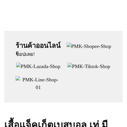
ร้านค้าออนไลน์
:
ช้อปเลย!
เสื้อแจ็คเก็ตเบสบอล เท่ มี