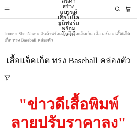
home
»
ShopNow
»
สินค้าพร้อมส่ง
»
เสื้อแจ็คเก็ต เสื้อวอร์ม
»
เสื้อแจ็ค
PMK
ผู้
เก็ต ทรง Baseball คล่องตัว
Polomaker
ผลิต
ผู้
เสื้อ
ผลิต
โปโล
เสื้อแจ็คเก็ต ทรง Baseball คล่องตัว
สินค้า
ยูนิฟอร์ม
สร้าง
บริษัท
แบรนด์
มาตรฐาน
เสื้อ
ISO9001
โปโล
และ
ยูนิฟอร์ม
อุตสาหกรรม
พร้อม
สี
"ข่าวดีเสื้อพิมพ์
โลโก้
เขียว
ระดับ
ที่2
ลายปรับราคาลง"