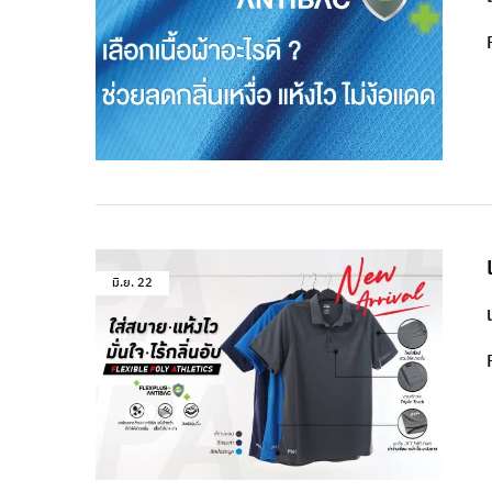
มิ.ย.
22