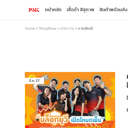
หน้าหลัก
เสื้อดำ สีสุภาพ
สินค้าพร้อมส่ง
PMK
ผู้
Polomaker
ผลิต
ผู้
เสื้อ
ผลิต
โปโล
home
»
ShopNow
»
บทความ
»
งานพิมพ์
สินค้า
ยูนิฟอร์ม
สร้าง
บริษัท
แบรนด์
มาตรฐาน
เสื้อ
ISO9001
โปโล
และ
ยูนิฟอร์ม
อุตสาหกรรม
พร้อม
สี
โลโก้
เขียว
ระดับ
ที่2
มี.ค.
17