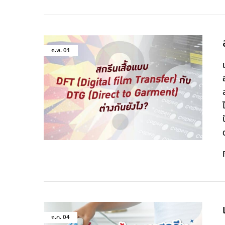
ก.พ.
01
ก.ค.
04