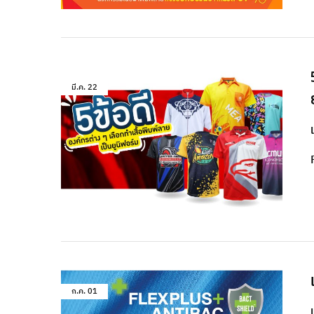
มี.ค.
22
ก.ค.
01