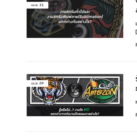
เม.ย.
11
เม.ย.
09