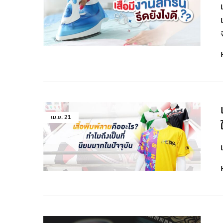
เม.ย.
21