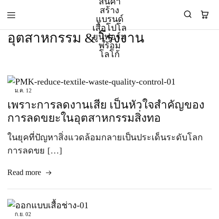
อุตสาหกรรม & โรงงาน
PMK
ผู้
Polomaker
ผลิต
ผู้
เสื้อ
ผลิต
โปโล
ม.ค.
12
สินค้า
ยูนิฟอร์ม
เพราะการลดงานเสีย เป็นหัวใจสำคัญของ
สร้าง
บริษัท
แบรนด์
มาตรฐาน
การลดขยะในอุตสาหกรรมสิ่งทอ
เสื้อ
ISO9001
โปโล
และ
ในยุคที่ปัญหาสิ่งแวดล้อมกลายเป็นประเด็นระดับโลก
ยูนิฟอร์ม
อุตสาหกรรม
การลดขย […]
พร้อม
สี
โลโก้
เขียว
ระดับ
Read more
ที่2
ก.ย.
02