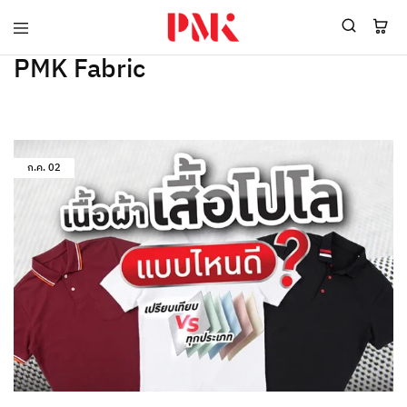
PMK
ผู้
PMK Fabric
Polomaker
ผลิต
ผู้
เสื้อ
ผลิต
โปโล
สินค้า
ยูนิฟอร์ม
สร้าง
บริษัท
แบรนด์
มาตรฐาน
เสื้อ
ISO9001
ก.ค.
02
โปโล
และ
ยูนิฟอร์ม
อุตสาหกรรม
พร้อม
สี
โลโก้
เขียว
ระดับ
ที่2