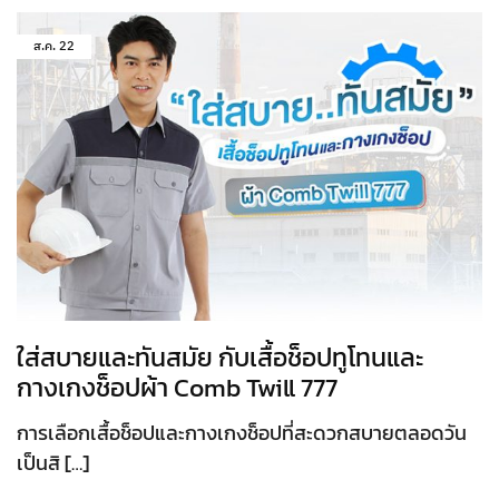
ส.ค.
22
ใส่สบายและทันสมัย กับเสื้อช็อปทูโทนและ
กางเกงช็อปผ้า Comb Twill 777
การเลือกเสื้อช็อปและกางเกงช็อปที่สะดวกสบายตลอดวัน
เป็นสิ […]