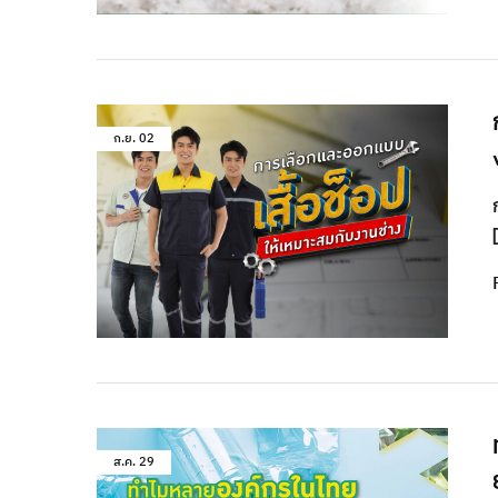
ก.ย.
02
ส.ค.
29