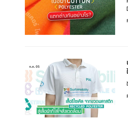
ก.ค.
05