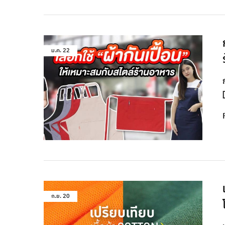
ม.ค.
22
ก.ย.
20