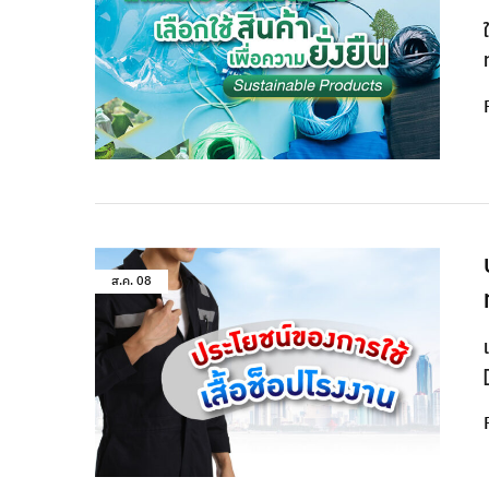
ส.ค.
08