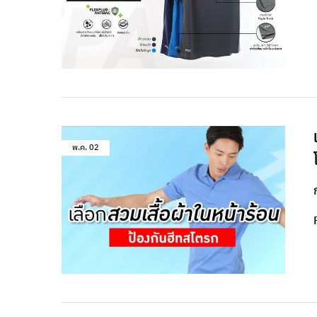
พ.ค.
02