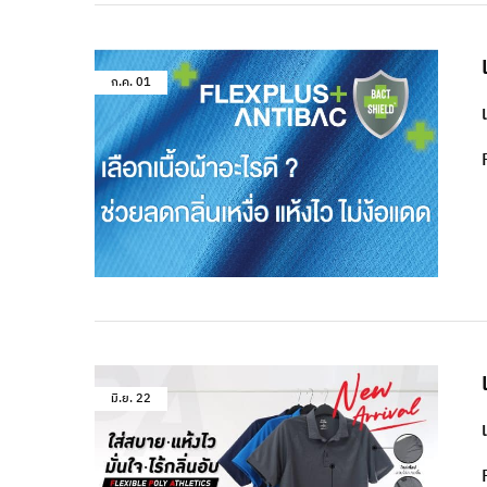
ก.ค.
01
มิ.ย.
22