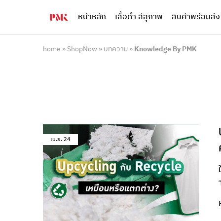
หน้าหลัก
เสื้อดำ สีสุภาพ
สินค้าพร้อมส่ง
PMK
ผู้
Polomaker
ผลิต
ผู้
เสื้อ
ผลิต
โปโล
home
»
ShopNow
»
บทความ
»
Knowledge By PMK
สินค้า
ยูนิฟอร์ม
สร้าง
บริษัท
แบรนด์
มาตรฐาน
เสื้อ
ISO9001
โปโล
และ
ยูนิฟอร์ม
อุตสาหกรรม
พร้อม
สี
โลโก้
เขียว
ระดับ
ที่2
เม.ย.
24