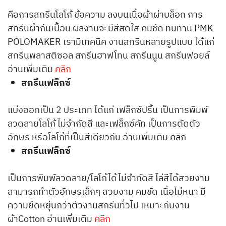
คือการสกรีนโลโก้ ข้อความ ลงบนเนื้อผ้าผ่าบล็อก การ
สกรีนผ้ากันเปื้อน ผลงานจะมีสีสดใส คมชัด ทนทาน PMK
POLOMAKER เรามีเทคนิค งานสกรีนหลายรูปแบบ ได้แก่
สกรีนพลาสติซอล สกรีนฮาฟโทน สกรีนนูน สกรีนฟอยล์
อ่านเพิ่มเติม
คลิก
สกรีนเฟล็กซ์
แบ่งออกเป็น 2 ประเภท ได้แก่ เฟล็กซ์ปริ้น เป็นการพิมพ์
ลวดลายโลโก้ ไม่จำกัดสี และเฟล็กซ์คัท เป็นการตัดตัว
อักษร หรือโลโก้ที่เป็นสีเดียวกัน อ่านเพิ่มเติม
คลิก
สกรีนเฟล็กซ์
เป็นการพิมพ์ลวดลาย/โลโก้ได้ไม่จำกัดสี ไล่สีได้สวยงาม
สามารถทำตัวอักษรเล็กๆ สวยงาม คมชัด เนื้อไม่หนา มี
ความยืดหยุ่นกว่าตัวงานสกรีนทั่วไป เหมาะกับงาน
ผ้าCotton อ่านเพิ่มเติม
คลิก