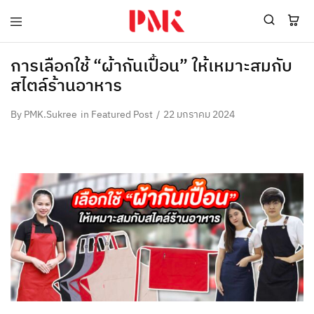
PMK
ผู้
Polomaker
ผลิต
ผู้
เสื้อ
การเลือกใช้ “ผ้ากันเปื้อน” ให้เหมาะสมกับ
ผลิต
โปโล
สไตล์ร้านอาหาร
สินค้า
ยูนิฟอร์ม
สร้าง
บริษัท
แบรนด์
มาตรฐาน
By
PMK.Sukree
in
Featured Post
22 มกราคม 2024
เสื้อ
ISO9001
โปโล
และ
ยูนิฟอร์ม
อุตสาหกรรม
พร้อม
สี
โลโก้
เขียว
ระดับ
ที่2