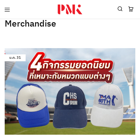
PMK
ผู้
Merchandise
Polomaker
ผลิต
ผู้
เสื้อ
ผลิต
โปโล
สินค้า
ยูนิฟอร์ม
สร้าง
บริษัท
แบรนด์
มาตรฐาน
เสื้อ
ISO9001
ม.ค.
31
โปโล
และ
ยูนิฟอร์ม
อุตสาหกรรม
พร้อม
สี
โลโก้
เขียว
ระดับ
ที่2