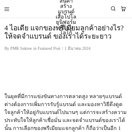
4 ไอเดีย แจกของพรีเมียมลูกค้าอย่างไร?
ให้จดจำแบรนด์ ของเราได้ระยะยาว
PMK
ผู้
Polomaker
ผลิต
ผู้
เสื้อ
By
PMK.Sukree
in
Featured Post
1 มีนาคม 2024
ผลิต
โปโล
สินค้า
ยูนิฟอร์ม
สร้าง
บริษัท
แบรนด์
มาตรฐาน
เสื้อ
ISO9001
โปโล
และ
ยูนิฟอร์ม
อุตสาหกรรม
พร้อม
สี
โลโก้
เขียว
ในยุคที่มีการแข่งขันทางการตลาดสูง หลายๆแบรนด์
ระดับ
ต่างต้องการเพิ่มการรับรู้แบรนด์ และมองหาวิธีดึงดูด
ที่2
ใจลูกค้าให้อยู่กับแบรนด์ไปนานๆ แต่การจะสร้างความ
ประทับใจให้ลูกค้าเชื่อมั่น และจดจำแบรนด์ของเราได้
นั้น การเลือกของพรีเมียมแจกลูกค้า ก็ถือว่าเป็นอีก 1