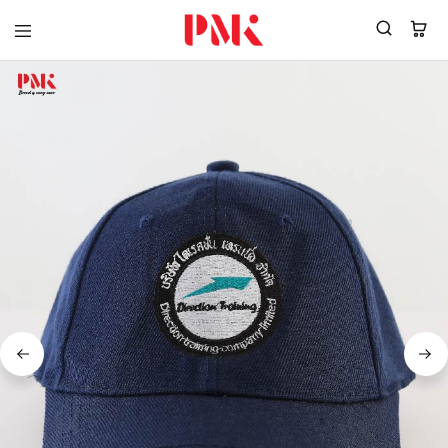
PMK
ผู้
Polomaker
ผลิต
ผู้
เสื้อ
ผลิต
โปโล
สินค้า
ยูนิฟอร์ม
สร้าง
บริษัท
แบรนด์
มาตรฐาน
เสื้อ
ISO9001
โปโล
และ
ยูนิฟอร์ม
อุตสาหกรรม
พร้อม
สี
โลโก้
เขียว
ระดับ
ที่2