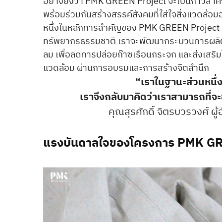
อย่างยิ่งว่า PMK GREEN Project จะเป็นก้าวสำ
พร้อมร่วมกันสร้างสรรค์สังคมที่ใส่ใจสิ่งแวดล้อม
หนึ่งในหลักการสำคัญของ PMK GREEN Project ค
ทรัพยากรธรรมชาติ เราจะพัฒนากระบวนการผลิตท
ลม เพื่อลดการปล่อยก๊าซเรือนกระจก และส่งเสริมใ
แวดล้อม ผ่านการอบรมและการสร้างจิตสำนึก
“เราในฐานะส่วนหนึ่ง
เราจึงกลับมาคิดว่าเราสามารถที่จะ
คุณสุรศักดิ์ จิตรบวรวงศ์ ผ
แรงบันดาลใจของโครงการ PMK G