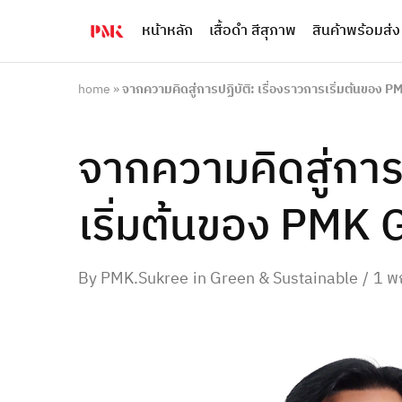
หน้าหลัก
เสื้อดำ สีสุภาพ
สินค้าพร้อมส่ง
PMK
ผู้
Polomaker
ผลิต
ผู้
เสื้อ
ผลิต
โปโล
home
»
จากความคิดสู่การปฏิบัติ: เรื่องราวการเริ่มต้นของ
สินค้า
ยูนิฟอร์ม
สร้าง
บริษัท
แบรนด์
มาตรฐาน
จากความคิดสู่การป
เสื้อ
ISO9001
โปโล
และ
ยูนิฟอร์ม
อุตสาหกรรม
พร้อม
สี
เริ่มต้นของ PMK
โลโก้
เขียว
ระดับ
ที่2
By
PMK.Sukree
in
Green & Sustainable
1 พ