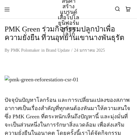
PMK Green ร่วมกิจกรรมปลูกป่าเพื่อ
ความยั่งยืน ที่วนอุทยานเขานางพันธุรัต
PMK
ผู้
Polomaker
ผลิต
ผู้
เสื้อ
By
PMK Polomaker
in
Brand Update
24 มกราคม 2025
ผลิต
โปโล
สินค้า
ยูนิฟอร์ม
สร้าง
บริษัท
แบรนด์
มาตรฐาน
เสื้อ
ISO9001
โปโล
และ
ยูนิฟอร์ม
อุตสาหกรรม
พร้อม
สี
โลโก้
เขียว
ปัจจุบันปัญหาโลกร้อน และการเปลี่ยนแปลงของสภาพ
ระดับ
อากาศเป็นเรื่องสำคัญที่ทุกคนต้องหันมาให้ความสนใจ
ที่2
ซึ่ง PMK Green ที่ตระหนักเห็นถึงปัญหานี้ และมุ่งมั่นที่
จะเป็นส่วนหนึ่งในการรักษาสิ่งแวดล้อม เพื่อส่งเสริม
ความยั่งยืนในอนาคต โดยครั้งนี้เราได้จัดกิจกรรม