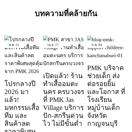
บทความที่คล้ายกัน
พ.ค.
22
เม.ย.
27
ก.พ.
04
PMK บริจาค
เปิดแล้ว! ร้าน
ช่วยเด็ก ส่ง
โปรกลางปี
ทำเสื้ออมตะ
ต่อรอยยิ้ม
2026 มา
นคร ครบวงจร
และโอกาส ที่
แล้ว!
ที่ PMK Jas
โรงเรียน
มหกรรมเสื้อ
Village บริการ
หมู่บ้านเด็ก
ทีม และ
ปัก-สกรีนด่วน
จังหวัด
สินค้าลด
ไว ไม่มีขั้นต่ำ
กาญจนบุรี
ราคาพิเศษ