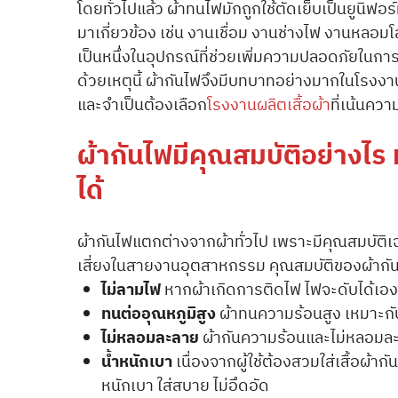
โดยทั่วไปแล้ว ผ้าทนไฟมักถูกใช้ตัดเย็บเป็นยูนิฟอร์
มาเกี่ยวข้อง เช่น งานเชื่อม งานช่างไฟ งานหลอมโลหะ 
เป็นหนึ่งในอุปกรณ์ที่ช่วยเพิ่มความปลอดภัยในก
ด้วยเหตุนี้ ผ้ากันไฟจึงมีบทบาทอย่างมากในโรงงา
และจำเป็นต้องเลือก
โรงงานผลิตเสื้อผ้า
ที่เน้นคว
ผ้ากันไฟมีคุณสมบัติอย่างไร
ได้
ผ้ากันไฟแตกต่างจากผ้าทั่วไป เพราะมีคุณสมบัติเฉ
เสี่ยงในสายงานอุตสาหกรรม คุณสมบัติของผ้ากันไ
ไม่ลามไฟ
หากผ้าเกิดการติดไฟ ไฟจะดับได้เองใน
ทนต่ออุณหภูมิสูง
ผ้าทนความร้อนสูง เหมาะก
ไม่หลอมละลาย
ผ้ากันความร้อนและไม่หลอมละล
น้ำหนักเบา
เนื่องจากผู้ใช้ต้องสวมใส่เสื้อผ้าก
หนักเบา ใส่สบาย ไม่อึดอัด