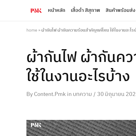
หน้าหลัก
เสื้อดำ สีสุภาพ
สินค้าพร้อมส่ง
PMK
ผู้
Polomaker
ผลิต
ผู้
เสื้อ
ผลิต
โปโล
home
»
ผ้ากันไฟ ผ้ากันความร้อนสำคัญแค่ไหน ใช้ในงานอะไรบ
สินค้า
ยูนิฟอร์ม
สร้าง
บริษัท
แบรนด์
มาตรฐาน
ผ้ากันไฟ ผ้ากันค
เสื้อ
ISO9001
โปโล
และ
ยูนิฟอร์ม
อุตสาหกรรม
พร้อม
สี
ใช้ในงานอะไรบ้าง
โลโก้
เขียว
ระดับ
ที่2
By
Content.pmk
in
บทความ
30 มิถุนายน 20