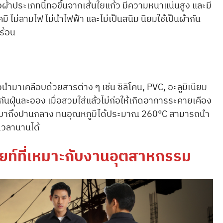
้าประเภทนี้ทอขึ้นจากเส้นใยแก้ว มีความหนาแน่นสูง และมี
 ไม่ลามไฟ ไม่นำไฟฟ้า และไม่เป็นสนิม นิยมใช้เป็นผ้ากัน
ร้อน
วนำมาเคลือบด้วยสารต่าง ๆ เช่น ซิลิโคน, PVC, อะลูมิเนียม
งกันฝุ่นละออง เมื่อสวมใส่แล้วไม่ก่อให้เกิดอาการระคายเคือง
ะดับเบาถึงปานกลาง ทนอุณหภูมิได้ประมาณ 260°C สามารถนำ
นเวลานานได้
อยท์ที่เหมาะกับงานอุตสาหกรรม