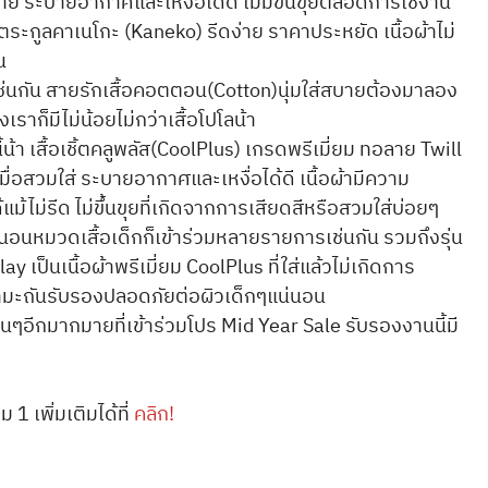
ย็นสบาย ระบายอากาศและเหงื่อได้ดี ไม่มีขึ้นขุยตลอดการใช้งาน
ตระกูลคาเนโกะ (Kaneko) รีดง่าย ราคาประหยัด เนื้อผ้าไม่
น
รเช่นกัน สายรักเสื้อคอตตอน(Cotton)นุ่มใส่สบายต้องมาลอง
ราก็มีไม่น้อยไม่กว่าเสื้อโปโลน้า
้น้า เสื้อเชิ้ตคลูพลัส(CoolPlus) เกรดพรีเมี่ยม ทอลาย Twill
เมื่อสวมใส่ ระบายอากาศและเหงื่อได้ดี เนื้อผ้ามีความ
้แม้ไม่รีด ไม่ขึ้นขุยที่เกิดจากการเสียดสีหรือสวมใส่บ่อยๆ
น่นอนหมวดเสื้อเด็กก็เข้าร่วมหลายรายการเช่นกัน รวมถึงรุ่น
lay เป็นเนื้อผ้าพรีเมี่ยม CoolPlus ที่ใส่แล้วไม่เกิดการ
กำมะถันรับรองปลอดภัยต่อผิวเด็กๆแน่นอน
ค้าอื่นๆอีกมากมายที่เข้าร่วมโปร Mid Year Sale รับรองงานนี้มี
ม 1 เพิ่มเติมได้ที่
คลิก!