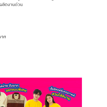
รผลิตงานด่วน
 บาท