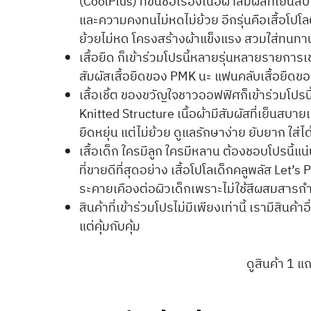
(CoolPlus) ที่ขึ้นชื่อเรื่องเนื้อผ้าสัมผัสที่เ
และความคงทนไม่หดไม่ย้วย อีกรุ่นคือเสื้อโปโล
ย้วยไม่หด โครงสร้างผ้าแข็งแรง สวมใส่ทนทา
เสื้อยืด ก็เข้าร่วมโปรนี้หลายรุ่นหลายรายกา
สัมผัสเสื้อยืดของ PMK นะ แฟนคลับเสื้อยืดของเ
เสื้อเชิ้ต ของขวัญใจชาวออฟฟิศก็เข้าร่วมโปรนี
Knitted Structure เนื้อผ้ามีสัมผัสที่เย็นสบาย
ยืดหยุ่น แต่ไม่ย้วย ดูแลรักษาง่าย ยับยาก ใส่ได
เสื้อเด็ก ใครมีลูก ใครมีหลาน ต้องชอบโปรนี้แ
ที่ขายดีที่สุดอย่าง เสื้อโปโลเด็กคลูพลัส Let’s P
ระคายเคืองต่อผิวเด็กเพราะไม่ใช้สีผสมสาร
สินค้าที่เข้าร่วมโปรไม่มีเพียงเท่านี้ เรามีสิน
แต่คุ้มกับคุ้ม
ดูสินค้า 1 แถ