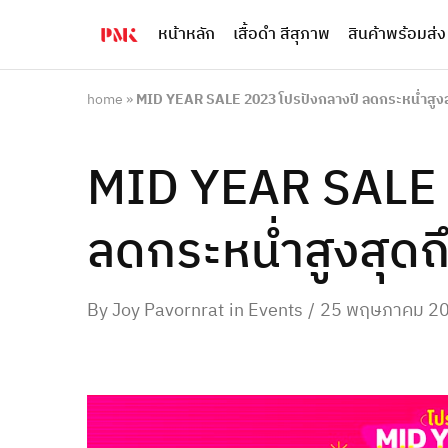
หน้าหลัก
เสื้อดำ สีสุภาพ
สินค้าพร้อมส่ง
PMK
ผู้
Polomaker
ผลิต
ผู้
เสื้อ
ผลิต
โปโล
home
»
MID YEAR SALE 2023 โปรปังกลางปี ลดกระหน่ำสูง
สินค้า
ยูนิฟอร์ม
สร้าง
บริษัท
แบรนด์
มาตรฐาน
MID YEAR SALE 
เสื้อ
ISO9001
โปโล
และ
ยูนิฟอร์ม
อุตสาหกรรม
พร้อม
สี
ลดกระหน่ำสูงสุด
โลโก้
เขียว
ระดับ
ที่2
By
Joy Pavornrat
in
Events
25 พฤษภาคม 2