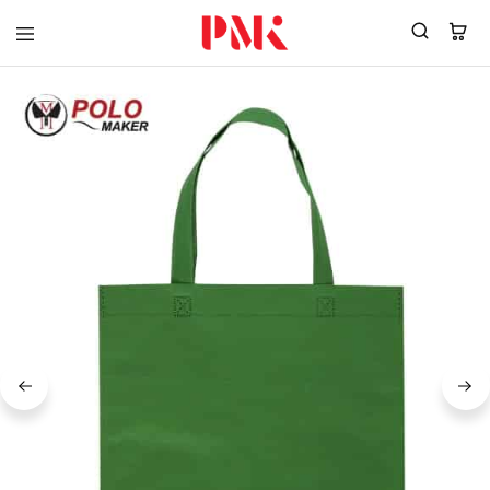
PMK
ผู้
Polomaker
ผลิต
ผู้
เสื้อ
ผลิต
โปโล
สินค้า
ยูนิฟอร์ม
สร้าง
บริษัท
แบรนด์
มาตรฐาน
เสื้อ
ISO9001
โปโล
และ
ยูนิฟอร์ม
อุตสาหกรรม
พร้อม
สี
โลโก้
เขียว
ระดับ
ที่2