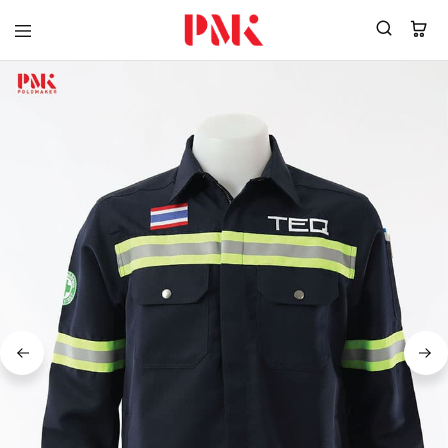
PMK
ผู้
Polomaker
ผลิต
ผู้
เสื้อ
ผลิต
โปโล
สินค้า
ยูนิฟอร์ม
สร้าง
บริษัท
แบรนด์
มาตรฐาน
เสื้อ
ISO9001
โปโล
และ
ยูนิฟอร์ม
อุตสาหกรรม
พร้อม
สี
โลโก้
เขียว
ระดับ
ที่2