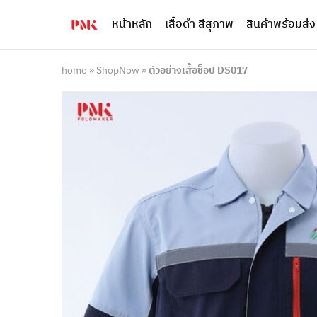
หน้าหลัก
เสื้อดำ สีสุภาพ
สินค้าพร้อมส่ง
PMK
ผู้
Polomaker
ผลิต
ผู้
เสื้อ
ผลิต
โปโล
home
»
ShopNow
»
ตัวอย่างเสื้อช็อป DS017
สินค้า
ยูนิฟอร์ม
สร้าง
บริษัท
แบรนด์
มาตรฐาน
เสื้อ
ISO9001
โปโล
และ
ยูนิฟอร์ม
อุตสาหกรรม
พร้อม
สี
โลโก้
เขียว
ระดับ
ที่2