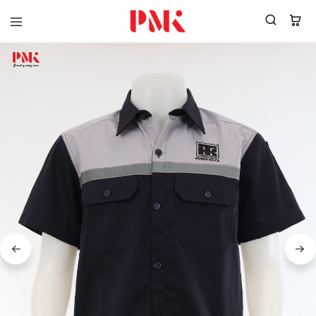
PMK
ผู้
Polomaker
ผลิต
ผู้
เสื้อ
ผลิต
โปโล
สินค้า
ยูนิฟอร์ม
สร้าง
บริษัท
แบรนด์
มาตรฐาน
เสื้อ
ISO9001
โปโล
และ
ยูนิฟอร์ม
อุตสาหกรรม
พร้อม
สี
โลโก้
เขียว
ระดับ
ที่2