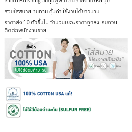
Micro Brushing จนนุ่มฟูพิเศษ คล้ายกำมะหยี่ นุ่ม
สวมใส่สบาย ทนทาน คุ้มค่า ใช้งานได้ยาวนาน
ราคาส่ง 10 ตัวขึ้นไป จำนวนเยอะราคาถูกลง รบกวน
ติดต่อพนักงานขาย