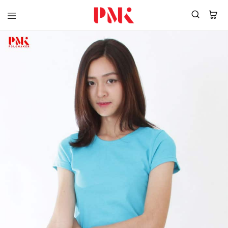
PMK
ผู้
Polomaker
ผลิต
ผู้
เสื้อ
ผลิต
โปโล
สินค้า
ยูนิฟอร์ม
สร้าง
บริษัท
แบรนด์
มาตรฐาน
เสื้อ
ISO9001
โปโล
และ
ยูนิฟอร์ม
อุตสาหกรรม
พร้อม
สี
โลโก้
เขียว
ระดับ
ที่2