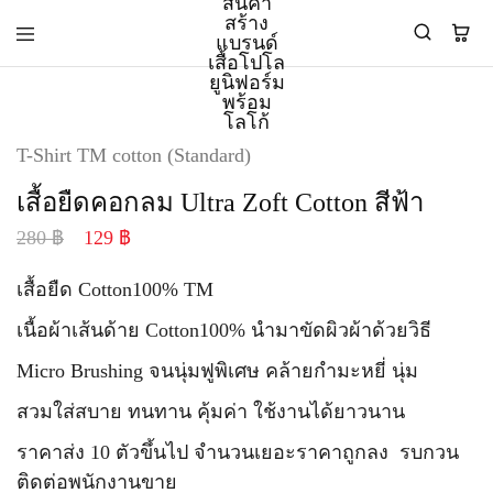
PMK
ผู้
T-Shirt TM cotton (Standard)
Polomaker
ผลิต
ผู้
เสื้อ
เสื้อยืดคอกลม Ultra Zoft Cotton สีฟ้า
ผลิต
โปโล
สินค้า
ยูนิฟอร์ม
280
฿
129
฿
สร้าง
บริษัท
แบรนด์
มาตรฐาน
เสื้อ
ISO9001
เสื้อยืด Cotton100% TM
โปโล
และ
ยูนิฟอร์ม
อุตสาหกรรม
เนื้อผ้าเส้นด้าย Cotton100% นำมาขัดผิวผ้าด้วยวิธี
พร้อม
สี
โลโก้
เขียว
Micro Brushing จนนุ่มฟูพิเศษ คล้ายกำมะหยี่ นุ่ม
ระดับ
ที่2
สวมใส่สบาย ทนทาน คุ้มค่า ใช้งานได้ยาวนาน
ราคาส่ง 10 ตัวขึ้นไป จำนวนเยอะราคาถูกลง รบกวน
ติดต่อพนักงานขาย