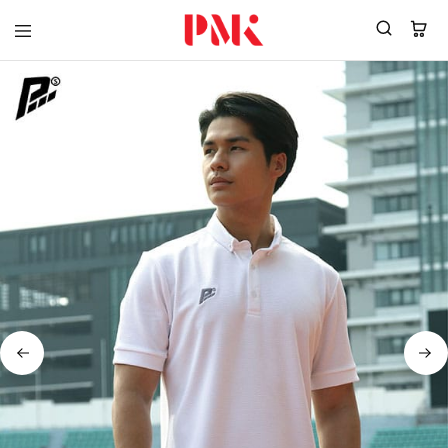
PMK
ผู้
Polomaker
ผลิต
ผู้
เสื้อ
ผลิต
โปโล
สินค้า
ยูนิฟอร์ม
สร้าง
บริษัท
แบรนด์
มาตรฐาน
เสื้อ
ISO9001
โปโล
และ
ยูนิฟอร์ม
อุตสาหกรรม
พร้อม
สี
โลโก้
เขียว
ระดับ
ที่2