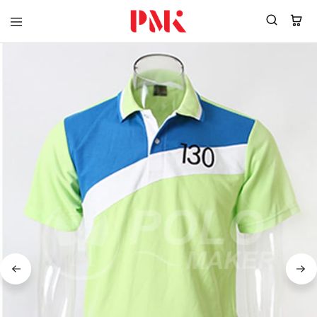
PMK
ผู้
Polomaker
ผลิต
ผู้
เสื้อ
ผลิต
โปโล
สินค้า
ยูนิฟอร์ม
สร้าง
บริษัท
แบรนด์
มาตรฐาน
เสื้อ
ISO9001
โปโล
และ
ยูนิฟอร์ม
อุตสาหกรรม
พร้อม
สี
โลโก้
เขียว
ระดับ
ที่2