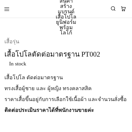
PMK
ผู้
เสื้อรุ่น
Polomaker
ผลิต
ผู้
เสื้อ
เสื้อโปโลตัดต่อมาตรฐาน PT002
ผลิต
โปโล
สินค้า
ยูนิฟอร์ม
In stock
สร้าง
บริษัท
แบรนด์
มาตรฐาน
เสื้อ
ISO9001
เสื้อโปโล ตัดต่อมาตรฐาน
โปโล
และ
ยูนิฟอร์ม
อุตสาหกรรม
ทรงเสื้อผู้ชาย และ ผู้หญิง ทรงคลาสสิค
พร้อม
สี
โลโก้
เขียว
ราคาเสื้อขึ้นอยู่กับการเลือกใช้เนื้อผ้า และจำนวนสั่งซื้อ
ระดับ
ที่2
ติดต่อประเมินราคาได้ที่พนักงานขายค่ะ