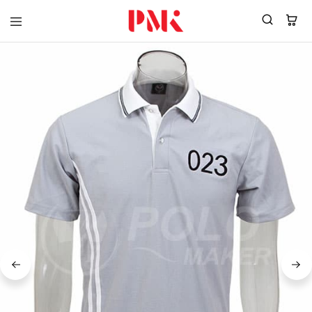
PMK
ผู้
Polomaker
ผลิต
ผู้
เสื้อ
ผลิต
โปโล
สินค้า
ยูนิฟอร์ม
สร้าง
บริษัท
แบรนด์
มาตรฐาน
เสื้อ
ISO9001
โปโล
และ
ยูนิฟอร์ม
อุตสาหกรรม
พร้อม
สี
โลโก้
เขียว
ระดับ
ที่2