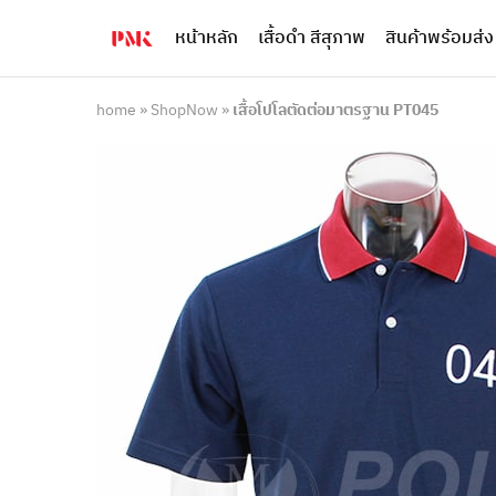
หน้าหลัก
เสื้อดำ สีสุภาพ
สินค้าพร้อมส่ง
PMK
ผู้
Polomaker
ผลิต
ผู้
เสื้อ
ผลิต
โปโล
home
»
ShopNow
»
เสื้อโปโลตัดต่อมาตรฐาน PT045
สินค้า
ยูนิฟอร์ม
สร้าง
บริษัท
แบรนด์
มาตรฐาน
เสื้อ
ISO9001
โปโล
และ
ยูนิฟอร์ม
อุตสาหกรรม
พร้อม
สี
โลโก้
เขียว
ระดับ
ที่2