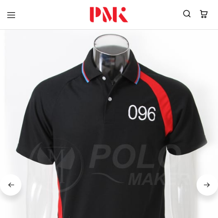
PMK
ผู้
Polomaker
ผลิต
ผู้
เสื้อ
ผลิต
โปโล
สินค้า
ยูนิฟอร์ม
สร้าง
บริษัท
แบรนด์
มาตรฐาน
เสื้อ
ISO9001
โปโล
และ
ยูนิฟอร์ม
อุตสาหกรรม
พร้อม
สี
โลโก้
เขียว
ระดับ
ที่2