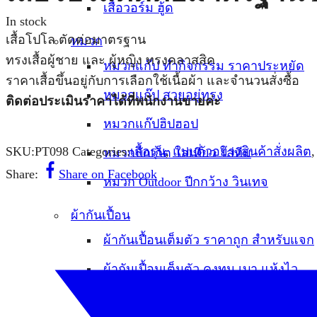
เสื้อวอร์ม ฮู้ด
In stock
เสื้อโปโล ตัดต่อมาตรฐาน
หมวก
ทรงเสื้อผู้ชาย และ ผู้หญิง ทรงคลาสสิค
หมวกแก๊ป ทำกิจกรรม ราคาประหยัด
ราคาเสื้อขึ้นอยู่กับการเลือกใช้เนื้อผ้า และจำนวนสั่งซื้อ
หมวกแก๊ป สวยอยู่ทรง
ติดต่อประเมินราคาได้ที่พนักงานขายค่ะ
หมวกแก๊ปฮิปฮอป
SKU:
PT098
Categories:
เสื้อรุ่น
,
แบบตัวอย่างสินค้าสั่งผลิต
หมวกบักเก็ต ใส่เที่ยว ใส่ทีม
Share:
Share on Facebook
หมวก Outdoor ปีกกว้าง วินเทจ
ผ้ากันเปื้อน
ผ้ากันเปื้อนเต็มตัว ราคาถูก สำหรับแจก
ผ้ากันเปื้อนเต็มตัว คงทน เบา แห้งไว
ผ้ากันเปื้อนเต็มตัว คงทน หนา ไม่ติดฝุ่น