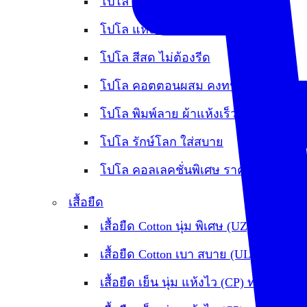
โปโล เย็น หนานุ่ม ใส่สบาย (OXY)
โปโล แห้งเร็ว ลดกลิ่นอับ (Flexup)
โปโล สีสด ไม่ต้องรีด
โปโล คอตตอนผสม คงทน ไม่หดย้วย
โปโล พิมพ์ลาย ผ้าแห้งเร็ว
โปโล รักษ์โลก ใส่สบาย
โปโล คอลเลคชั่นพิเศษ ราคาพิเศษ
เสื้อยืด
เสื้อยืด Cotton นุ่ม พิเศษ (UZ)
เสื้อยืด Cotton เบา สบาย (UL)
เสื้อยืด เย็น นุ่ม แห้งไว (CP) ทรงOversi