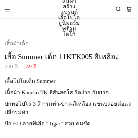
PMK
ผู้
เสื้อผ้าเด็ก
Polomaker
ผลิต
ผู้
เสื้อ
เสื้อ Summer เด็ก 11KTK005 สีเหลือง
ผลิต
โปโล
สินค้า
ยูนิฟอร์ม
200
฿
149
฿
สร้าง
บริษัท
แบรนด์
มาตรฐาน
เสื้อ
ISO9001
เสื้อโปโลเด็ก Summer
โปโล
และ
ยูนิฟอร์ม
อุตสาหกรรม
เนื้อผ้า Kaneko TK สีสันสดใส รีดง่าย ยับยาก
พร้อม
สี
โลโก้
เขียว
ปกทอโปโล 3 สี กรมท่า-ขาว-สีเหลือง แขนปล่อยต่อแล
ระดับ
ที่2
ปสีกรมท่า
ปัก HD ลายพี่เสือ “Tigar” สวย คมชัด