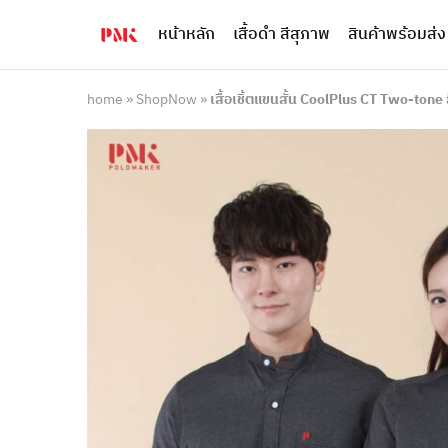
หน้าหลัก
เสื้อดำ สีสุภาพ
สินค้าพร้อมส่ง
PMK
ผู้
Polomaker
ผลิต
ผู้
เสื้อ
ผลิต
โปโล
home
»
ShopNow
»
เสื้อเชิ้ตแขนสั้น CoolPlus CT Two-tone
สินค้า
ยูนิฟอร์ม
สร้าง
บริษัท
แบรนด์
มาตรฐาน
เสื้อ
ISO9001
โปโล
และ
ยูนิฟอร์ม
อุตสาหกรรม
พร้อม
สี
โลโก้
เขียว
ระดับ
ที่2