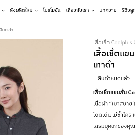
สั่งผลิตใหม่
โปรโมชั่น
เกี่ยวกับเรา
บทความ
รีวิวลู
 สีเทาดำ
เสื้อเชิ้ต Coolplus
เสื้อเชิ้ตแ
เทาดำ
สินค้าหมดแล้ว
เสื้อเชิ้ตแขนสั้น
เนื้อผ้า “เบาสบาย ใ
โดดเด่น ไม่ซ้ำใคร แ
เสริมบุคลิกของคุณ