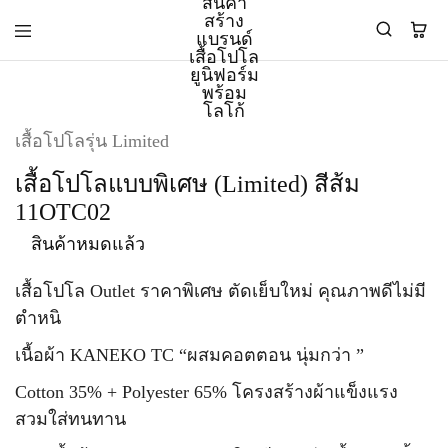
PMK
ผู้
เสื้อโปโลรุ่น Limited
Polomaker
ผลิต
ผู้
เสื้อ
เสื้อโปโลแบบพิเศษ (Limited) สีส้ม
ผลิต
โปโล
สินค้า
ยูนิฟอร์ม
11OTC02
สร้าง
บริษัท
แบรนด์
มาตรฐาน
สินค้าหมดแล้ว
เสื้อ
ISO9001
โปโล
และ
ยูนิฟอร์ม
อุตสาหกรรม
เสื้อโปโล Outlet ราคาพิเศษ ตัดเย็บใหม่ คุณภาพดีไม่มี
พร้อม
สี
ตำหนิ
โลโก้
เขียว
ระดับ
เนื้อผ้า KANEKO TC “ผสมคอตตอน นุ่มกว่า ”
ที่2
Cotton 35% + Polyester 65% โครงสร้างผ้าแข็งแรง
สวมใส่ทนทาน