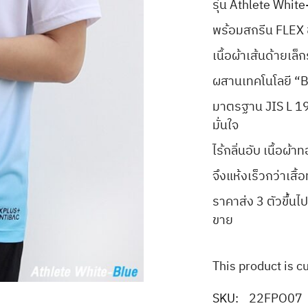
รุ่น Athlete Whit
พร้อมสกรีน FLEX
เนื้อผ้าเส้นด้ายเล็
ผสานเทคโนโลยี “B
มาตรฐาน JIS L 190
มั่นใจ
ไร้กลิ่นอับ เนื้อผ
จึงแห้งเร็วกว่าเสื้อ
ราคาส่ง 3 ตัวขึ้
ขาย
This product is c
SKU:
22FPO07