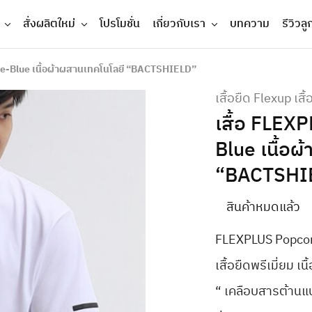
สั่งผลิตใหม่
โปรโมชั่น
เกี่ยวกับเรา
บทความ
รีวิวลู
te-Blue เนื้อผ้าผสานเทคโนโลยี “BACTSHIELD”
เสื้อยืด Flexup เสื
เสื้อ FLEX
Blue เนื้อผ
“BACTSHI
สินค้าหมดแล้ว
FLEXPLUS Popcorn
เสื้อยืดพรีเมี่ย
“ เคลือบสารต้านแบคท