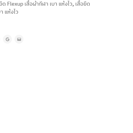
อยืด Flexup เสื้อผ้ากีฬา เบา แห้งไว
,
เสื้อยืด
บา แห้งไว