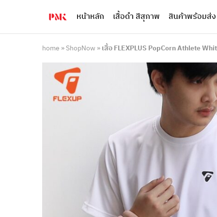
หน้าหลัก
เสื้อดำ สีสุภาพ
สินค้าพร้อมส่ง
PMK
ผู้
Polomaker
ผลิต
ผู้
เสื้อ
ผลิต
โปโล
home
»
ShopNow
»
เสื้อ FLEXPLUS PopCorn Athlete Whi
สินค้า
ยูนิฟอร์ม
สร้าง
บริษัท
แบรนด์
มาตรฐาน
เสื้อ
ISO9001
โปโล
และ
ยูนิฟอร์ม
อุตสาหกรรม
พร้อม
สี
โลโก้
เขียว
ระดับ
ที่2