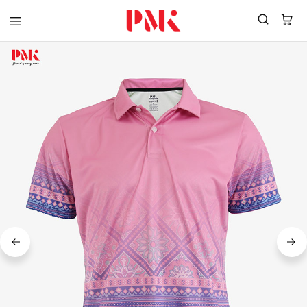
PMK
ผู้
Polomaker
ผลิต
ผู้
เสื้อ
ผลิต
โปโล
สินค้า
ยูนิฟอร์ม
สร้าง
บริษัท
แบรนด์
มาตรฐาน
เสื้อ
ISO9001
โปโล
และ
ยูนิฟอร์ม
อุตสาหกรรม
พร้อม
สี
โลโก้
เขียว
ระดับ
ที่2