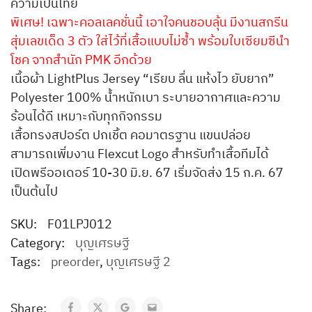
ความเป็นไทย
พิเศษ! เฉพาะคอลเลคชั่นนี้ เอาใจคนชอบลุ้น มีงานสกรีน
สุ่มเลขเด็ด 3 ตัว
ใส่ไว้ที่เสื้อแบบไม่ซ้ำ พร้อมใบเซียมซีนำ
โชค จากสำนัก PMK อีกด้วย
เนื้อผ้า LightPlus Jersey “เรียบ ลื่น แห้งไว ยับยาก”
Polyester 100% น้ำหนักเบา ระบายอากาศและความ
ร้อนได้ดี เหมาะกับทุกกิจกรรม
เสื้อทรงสปอร์ต ปกเชิ้ต คอมาตรฐาน แขนปล่อย
สามารถเพิ่มงาน Flexcut Logo สำหรับทำเสื้อทีมได้
เปิดพรีออเดอร์ 10-30 มิ.ย. 67 เริ่มจัดส่ง 15 ก.ค. 67
เป็นต้นไป
SKU:
F01LPJ012
Category:
บุญเศรษฐี
Tags:
preorder
,
บุญเศรษฐี 2
Share: