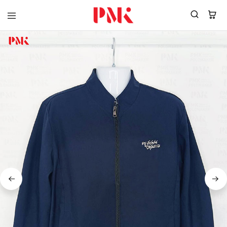
PMK
ผู้
Polomaker
ผลิต
ผู้
เสื้อ
ผลิต
โปโล
สินค้า
ยูนิฟอร์ม
สร้าง
บริษัท
แบรนด์
มาตรฐาน
เสื้อ
ISO9001
โปโล
และ
ยูนิฟอร์ม
อุตสาหกรรม
พร้อม
สี
โลโก้
เขียว
ระดับ
ที่2