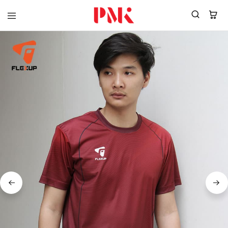
PMK
ผู้
Polomaker
ผลิต
ผู้
เสื้อ
ผลิต
โปโล
สินค้า
ยูนิฟอร์ม
สร้าง
บริษัท
แบรนด์
มาตรฐาน
เสื้อ
ISO9001
โปโล
และ
ยูนิฟอร์ม
อุตสาหกรรม
พร้อม
สี
โลโก้
เขียว
ระดับ
ที่2