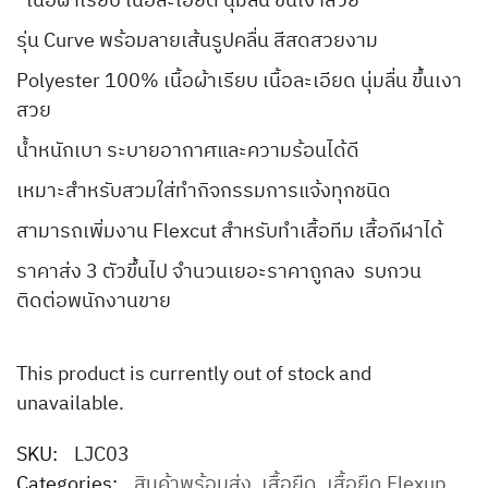
“เนื้อผ้าเรียบ เนื้อละเอียด นุ่มลื่น ขึ้นเงาสวย”
รุ่น Curve พร้อมลายเส้นรูปคลื่น สีสดสวยงาม
Polyester 100% เนื้อผ้าเรียบ เนื้อละเอียด นุ่มลื่น ขึ้นเงา
สวย
น้ำหนักเบา ระบายอากาศและความร้อนได้ดี
เหมาะสำหรับสวมใส่ทำกิจกรรมการแจ้งทุกชนิด
สามารถเพิ่มงาน Flexcut สำหรับทำเสื้อทีม เสื้อกีฬาได้
ราคาส่ง 3 ตัวขึ้นไป จำนวนเยอะราคาถูกลง รบกวน
ติดต่อพนักงานขาย
This product is currently out of stock and
unavailable.
SKU:
LJC03
Categories:
สินค้าพร้อมส่ง
,
เสื้อยืด
,
เสื้อยืด Flexup