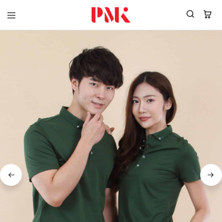
PMK
ผู้
Polomaker
ผลิต
ผู้
เสื้อ
ผลิต
โปโล
สินค้า
ยูนิฟอร์ม
สร้าง
บริษัท
แบรนด์
มาตรฐาน
เสื้อ
ISO9001
โปโล
และ
ยูนิฟอร์ม
อุตสาหกรรม
พร้อม
สี
โลโก้
เขียว
ระดับ
ที่2