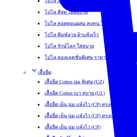
โปโล แห้งเร็ว ลดกลิ่นอับ (Flexup)
โปโล สีสด ไม่ต้องรีด
โปโล คอตตอนผสม คงทน ไม่หดย้วย
โปโล พิมพ์ลาย ผ้าแห้งเร็ว
โปโล รักษ์โลก ใส่สบาย
โปโล คอลเลคชั่นพิเศษ ราคาพิเศษ
เสื้อยืด
เสื้อยืด Cotton นุ่ม พิเศษ (UZ)
เสื้อยืด Cotton เบา สบาย (UL)
เสื้อยืด เย็น นุ่ม แห้งไว (CP) ทรงOversize
เสื้อยืด เย็น นุ่ม แห้งไว (CP) ทรงCrop
เสื้อยืด เย็น นุ่ม แห้งไว (CP)