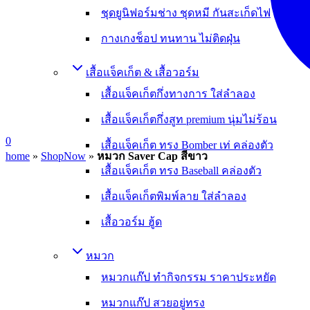
ชุดยูนิฟอร์มช่าง ชุดหมี กันสะเก็ดไฟ
กางเกงช็อป ทนทาน ไม่ติดฝุ่น
เสื้อแจ็คเก็ต & เสื้อวอร์ม
เสื้อแจ็คเก็ตกึ่งทางการ ใส่ลำลอง
เสื้อแจ็คเก็ตกึ่งสูท premium นุ่มไม่ร้อน
0
เสื้อแจ็คเก็ต ทรง Bomber เท่ คล่องตัว
home
»
ShopNow
»
หมวก Saver Cap สีขาว
เสื้อแจ็คเก็ต ทรง Baseball คล่องตัว
เสื้อแจ็คเก็ตพิมพ์ลาย ใส่ลำลอง
เสื้อวอร์ม ฮู้ด
หมวก
หมวกแก๊ป ทำกิจกรรม ราคาประหยัด
หมวกแก๊ป สวยอยู่ทรง