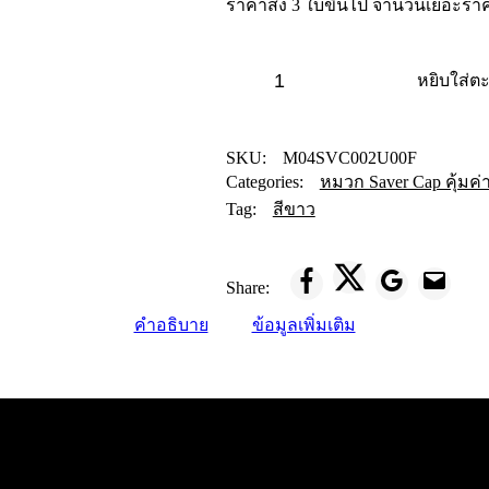
ราคาส่ง 3 ใบขึ้นไป จำนวนเยอะร
หมวก
หยิบใส่ต
Saver
Cap
สี
ขาว
SKU:
M04SVC002U00F
quantity
Categories:
หมวก Saver Cap คุ้ม
Tag:
สีขาว
Share:
คำอธิบาย
ข้อมูลเพิ่มเติม