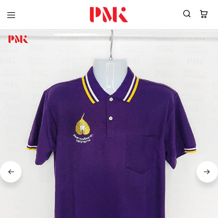
PMK
ผู้
Polomaker
ผลิต
ผู้
เสื้อ
ผลิต
โปโล
สินค้า
ยูนิฟอร์ม
สร้าง
บริษัท
แบรนด์
มาตรฐาน
เสื้อ
ISO9001
โปโล
และ
ยูนิฟอร์ม
อุตสาหกรรม
พร้อม
สี
โลโก้
เขียว
ระดับ
ที่2