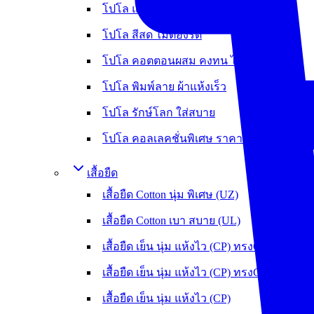
โปโล แห้งเร็ว ลดกลิ่นอับ (Flexup)
โปโล สีสด ไม่ต้องรีด
โปโล คอตตอนผสม คงทน ไม่หดย้วย
โปโล พิมพ์ลาย ผ้าแห้งเร็ว
โปโล รักษ์โลก ใส่สบาย
โปโล คอลเลคชั่นพิเศษ ราคาพิเศษ
เสื้อยืด
เสื้อยืด Cotton นุ่ม พิเศษ (UZ)
เสื้อยืด Cotton เบา สบาย (UL)
เสื้อยืด เย็น นุ่ม แห้งไว (CP) ทรงOversize
เสื้อยืด เย็น นุ่ม แห้งไว (CP) ทรงCrop
เสื้อยืด เย็น นุ่ม แห้งไว (CP)