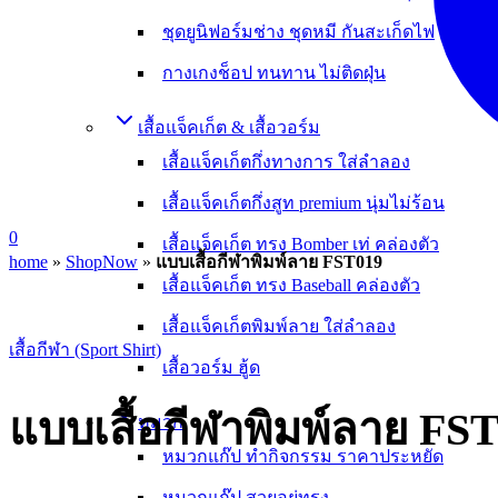
ชุดยูนิฟอร์มช่าง ชุดหมี กันสะเก็ดไฟ
กางเกงช็อป ทนทาน ไม่ติดฝุ่น
เสื้อแจ็คเก็ต & เสื้อวอร์ม
เสื้อแจ็คเก็ตกึ่งทางการ ใส่ลำลอง
เสื้อแจ็คเก็ตกึ่งสูท premium นุ่มไม่ร้อน
0
เสื้อแจ็คเก็ต ทรง Bomber เท่ คล่องตัว
home
»
ShopNow
»
แบบเสื้อกีฬาพิมพ์ลาย FST019
เสื้อแจ็คเก็ต ทรง Baseball คล่องตัว
เสื้อแจ็คเก็ตพิมพ์ลาย ใส่ลำลอง
เสื้อกีฬา (Sport Shirt)
เสื้อวอร์ม ฮู้ด
แบบเสื้อกีฬาพิมพ์ลาย FS
หมวก
หมวกแก๊ป ทำกิจกรรม ราคาประหยัด
หมวกแก๊ป สวยอยู่ทรง