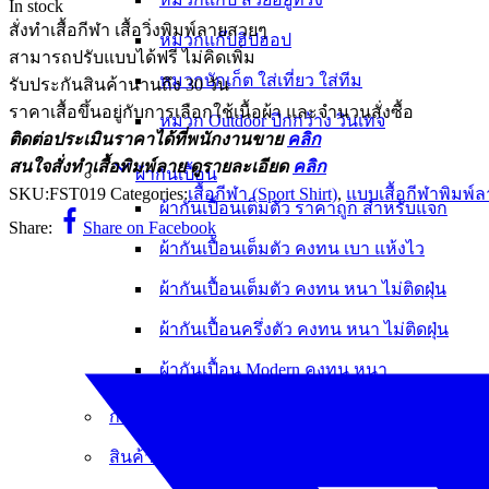
In stock
สั่งทำเสื้อกีฬา เสื้อวิ่งพิมพ์ลายสวยๆ
หมวกแก๊ปฮิปฮอป
สามารถปรับแบบได้ฟรี ไม่คิดเพิ่ม
หมวกบักเก็ต ใส่เที่ยว ใส่ทีม
รับประกันสินค้านานถึง 30 วัน
ราคาเสื้อขึ้นอยู่กับการเลือกใช้เนื้อผ้า และจำนวนสั่งซื้อ
หมวก Outdoor ปีกกว้าง วินเทจ
ติดต่อประเมินราคาได้ที่พนักงานขาย
คลิก
สนใจสั่งทำเสื้อพิมพ์ลาย ดูรายละเอียด
คลิก
ผ้ากันเปื้อน
SKU:
FST019
Categories:
เสื้อกีฬา (Sport Shirt)
,
แบบเสื้อกีฬาพิมพ์ลา
ผ้ากันเปื้อนเต็มตัว ราคาถูก สำหรับแจก
Share:
Share on Facebook
ผ้ากันเปื้อนเต็มตัว คงทน เบา แห้งไว
ผ้ากันเปื้อนเต็มตัว คงทน หนา ไม่ติดฝุ่น
ผ้ากันเปื้อนครึ่งตัว คงทน หนา ไม่ติดฝุ่น
ผ้ากันเปื้อน Modern คงทน หนา
กระเป๋าผ้า
สินค้าราคาพิเศษ