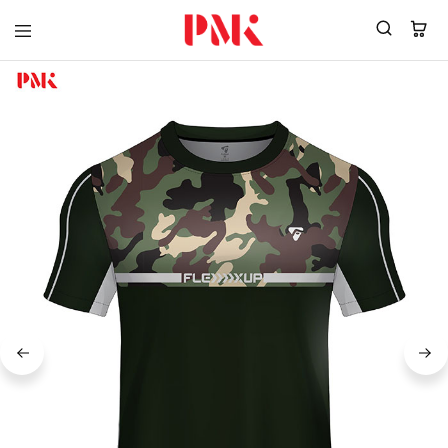
PMK
ผู้
Polomaker
ผลิต
ผู้
เสื้อ
ผลิต
โปโล
สินค้า
ยูนิฟอร์ม
สร้าง
บริษัท
แบรนด์
มาตรฐาน
เสื้อ
ISO9001
โปโล
และ
ยูนิฟอร์ม
อุตสาหกรรม
พร้อม
สี
โลโก้
เขียว
ระดับ
ที่2