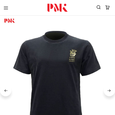
PMK
ผู้
Polomaker
ผลิต
ผู้
เสื้อ
ผลิต
โปโล
สินค้า
ยูนิฟอร์ม
สร้าง
บริษัท
แบรนด์
มาตรฐาน
เสื้อ
ISO9001
โปโล
และ
ยูนิฟอร์ม
อุตสาหกรรม
พร้อม
สี
โลโก้
เขียว
ระดับ
ที่2