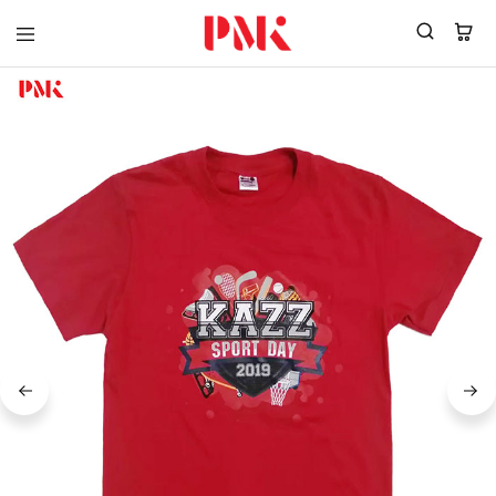
PMK
ผู้
Polomaker
ผลิต
ผู้
เสื้อ
ผลิต
โปโล
สินค้า
ยูนิฟอร์ม
สร้าง
บริษัท
แบรนด์
มาตรฐาน
เสื้อ
ISO9001
โปโล
และ
ยูนิฟอร์ม
อุตสาหกรรม
พร้อม
สี
โลโก้
เขียว
ระดับ
ที่2